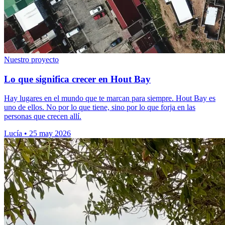
Nuestro proyecto
Lo que significa crecer en Hout Bay
Hay lugares en el mundo que te marcan para siempre. Hout Bay es
uno de ellos. No por lo que tiene, sino por lo que forja en las
personas que crecen allí.
Lucía
•
25 may 2026