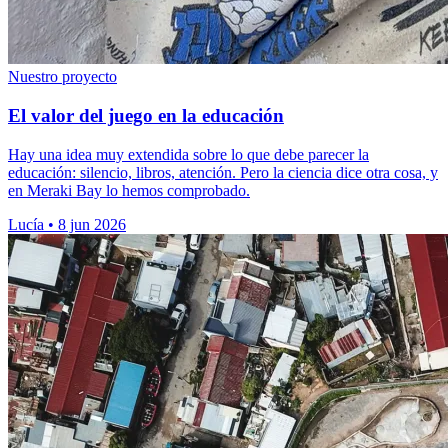
Nuestro proyecto
El valor del juego en la educación
Hay una idea muy extendida sobre lo que debe parecer la
educación: silencio, libros, atención. Pero la ciencia dice otra cosa, y
en Meraki Bay lo hemos comprobado.
Lucía
•
8 jun 2026